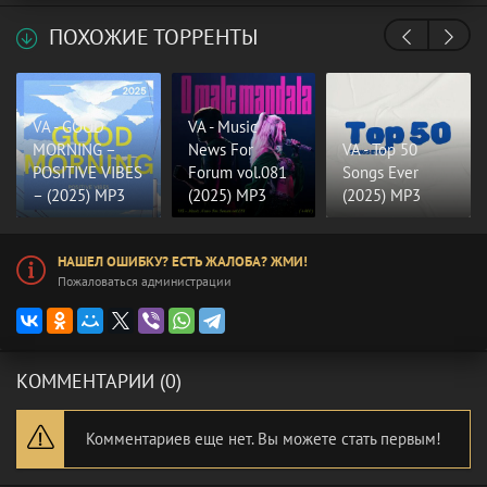
ПОХОЖИЕ ТОРРЕНТЫ
VA - GOOD
VA - Music
MORNING –
News For
VA - Top 50
POSITIVE VIBES
Forum vol.081
Songs Ever
– (2025) MP3
(2025) MP3
(2025) MP3
НАШЕЛ ОШИБКУ? ЕСТЬ ЖАЛОБА? ЖМИ!
Пожаловаться администрации
КОММЕНТАРИИ (0)
Комментариев еще нет. Вы можете стать первым!