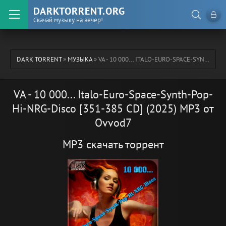
DARKTORRENT.ORG
Скачай музыку на вечер!
DARK TORRENT
»
МУЗЫКА
» VA - 10 000... ITALO-EURO-SPACE-SYNTH-POP-HI-NRG-DISCO [351-385 CD] (2025) MP3 ОТ OVVOD7
VA - 10 000... Italo-Euro-Space-Synth-Pop-
Hi-NRG-Disco [351-385 CD] (2025) MP3 от
Ovvod7
MP3 скачать торрент