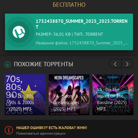
БЕСПЛАТНО
1752438870_SUMMER_2025_2025.TORREN
T
РАЗМЕР: 36.01 KB | ТИП: .TORRENT
Название файла: 1752438870_Summer_2025_2025.torrent
ПОХОЖИЕ ТОРРЕНТЫ
VA - On The
VA - 70s, 80s,
VA - Neon
Waves Of The
90s & 2000s
Dreamscapes
Bassline (2025)
(2025) MP3
(2025) MP3
MP3
НАШЕЛ ОШИБКУ? ЕСТЬ ЖАЛОБА? ЖМИ!
Пожаловаться администрации