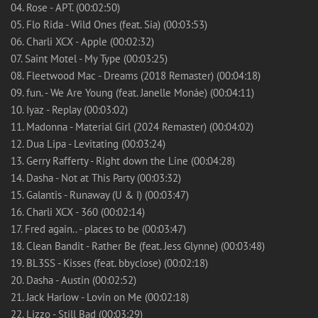
04. Rose - APT. (00:02:50)
05. Flo Rida - Wild Ones (feat. Sia) (00:03:53)
06. Charli XCX - Apple (00:02:32)
07. Saint Motel - My Type (00:03:25)
08. Fleetwood Mac - Dreams (2018 Remaster) (00:04:18)
09. fun. - We Are Young (feat. Janelle Monáe) (00:04:11)
10. Iyaz - Replay (00:03:02)
11. Madonna - Material Girl (2024 Remaster) (00:04:02)
12. Dua Lipa - Levitating (00:03:24)
13. Gerry Rafferty - Right down the Line (00:04:28)
14. Dasha - Not at This Party (00:03:32)
15. Galantis - Runaway (U & I) (00:03:47)
16. Charli XCX - 360 (00:02:14)
17. Fred again.. - places to be (00:03:47)
18. Clean Bandit - Rather Be (feat. Jess Glynne) (00:03:48)
19. BL3SS - Kisses (feat. bbyclose) (00:02:18)
20. Dasha - Austin (00:02:52)
21. Jack Harlow - Lovin on Me (00:02:18)
22. Lizzo - Still Bad (00:03:29)