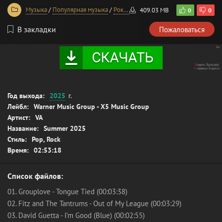
Музыка
/
Популярная музыка
/
Рок-музыка
409.03 MB
0
0
В закладки
Пожаловаться
Год выхода:
2025
г.
Лейбл:
Warner Music Group - X5 Music Group
Артист:
VA
Название:
Summer 2025
Стиль:
Pop, Rock
Время:
02:53:18
Список файлов:
01. Grouplove - Tongue Tied (00:03:38)
02. Fitz and The Tantrums - Out of My League (00:03:29)
03. David Guetta - I’m Good (Blue) (00:02:55)