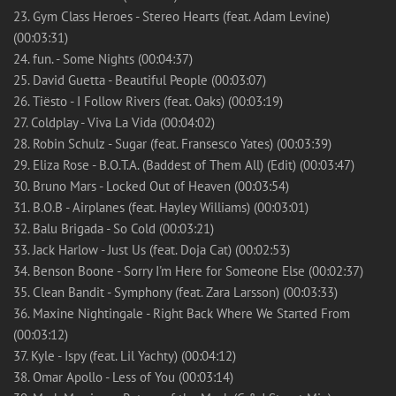
23. Gym Class Heroes - Stereo Hearts (feat. Adam Levine)
(00:03:31)
24. fun. - Some Nights (00:04:37)
25. David Guetta - Beautiful People (00:03:07)
26. Tiësto - I Follow Rivers (feat. Oaks) (00:03:19)
27. Coldplay - Viva La Vida (00:04:02)
28. Robin Schulz - Sugar (feat. Fransesco Yates) (00:03:39)
29. Eliza Rose - B.O.T.A. (Baddest of Them All) (Edit) (00:03:47)
30. Bruno Mars - Locked Out of Heaven (00:03:54)
31. B.O.B - Airplanes (feat. Hayley Williams) (00:03:01)
32. Balu Brigada - So Cold (00:03:21)
33. Jack Harlow - Just Us (feat. Doja Cat) (00:02:53)
34. Benson Boone - Sorry I'm Here for Someone Else (00:02:37)
35. Clean Bandit - Symphony (feat. Zara Larsson) (00:03:33)
36. Maxine Nightingale - Right Back Where We Started From
(00:03:12)
37. Kyle - Ispy (feat. Lil Yachty) (00:04:12)
38. Omar Apollo - Less of You (00:03:14)