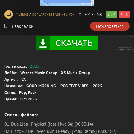
Музыка
/
Популярная музыка
/
Рок-музыка
304.34 MB
0
0
В закладки
Пожаловаться
Год выхода:
2025
г.
Лейбл:
Warner Music Group - X5 Music Group
Артист:
VA
Название:
GOOD MORNING – POSITIVE VIBES – 2025
Стиль:
Pop, Rock
Время:
02:09:53
Список файлов:
01. Dua Lipa - Physical (feat. Hwa Sa) (00:03:14)
02. Lizzo - 2 Be Loved (Am I Ready) [Pnau Remix] (00:03:43)