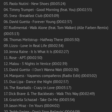
03. Paolo Nutini - New Shoes (00:03:24)
04. Timmy Trumpet - Good Morning (feat. You) (00:02:55)
05. Svea - Breakfast Club (00:03:09)
06. David Guetta - Forever Young (00:02:37)
07. Rudimental - Walk Alone (feat. Tom Walker) (Alle Farben Remix)
(00:03:13)
08. Thomas Meilstrup - Halfway There (00:03:30)
09. Lizzo - Love in Real Life (00:02:34)
10. Jenna Raine - It Is What It Is (00:02:27)
11. Rose - APT. (00:02:50)
12. Malou - 3 Nights in Venice (00:02:39)
13. David Guetta - I Don't Wanna Wait (00:02:30)
14. Marquess - Vayamos compañeros (Radio Edit) (00:03:02)
15. Dua Lipa - Dance the Night (00:02:57)
16. The Baseballs - Crazy in Love (00:03:17)
17. Dick Brave & The Backbeats - Walk This Way (00:02:49)
18. Graziella Schazad - Take On Me (00:03:34)
19. Jason Mraz - I’m Yours (00:04:02)
20. Teddy Swims - Don’t Stop Believin’ (00:04:08)