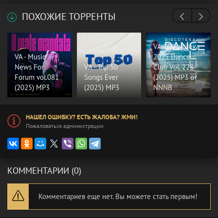
ПОХОЖИЕ ТОРРЕНТЫ
VA - Дискотека
VA - Music
2025 Dance
News For
VA - Top 50
Club Vol. 228
Forum vol.081
Songs Ever
(2025) MP3 от
(2025) MP3
(2025) MP3
NNNB
НАШЕЛ ОШИБКУ? ЕСТЬ ЖАЛОБА? ЖМИ!
Пожаловаться администрации
КОММЕНТАРИИ (0)
Комментариев еще нет. Вы можете стать первым!