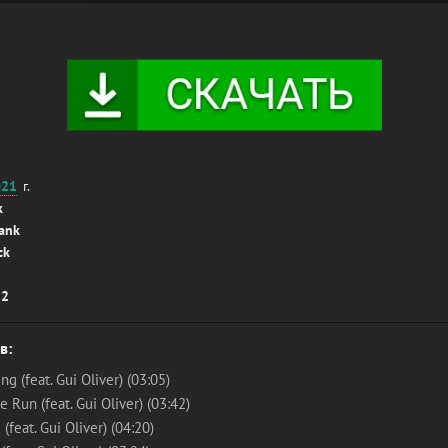
021
г.
k
ank
ck
22
в:
ng (feat. Gui Oliver) (03:05)
he Run (feat. Gui Oliver) (03:42)
 (feat. Gui Oliver) (04:20)