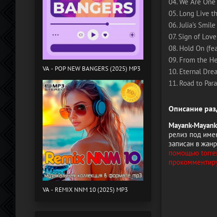
04. We Are One (
05. Long Live th
06. Julia's Smile
07. Sign of Love 
08. Hold On (fea
09. From the Hea
VA - POP NEW BANGERS (2025) MP3
10. Eternal Drea
11. Road to Para
Описание раз
Mayank-Mayank
релиз под име
записан в жанр
помощью torren
прокомментиру
VA - REMIX NNM 10 (2025) MP3