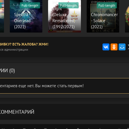
Into The
Full-length
Full-length
Full-length
Light
Spektra -
(Deluxe,
Chronomancer
Overload
Remastered)
- Solace
(2021)
(1992/2021)
(2021)
ИБКУ? ЕСТЬ ЖАЛОБА? ЖМИ!
ся администрации
ИИ (0)
ентариев еще нет. Вы можете стать первым!
КОММЕНТАРИЙ