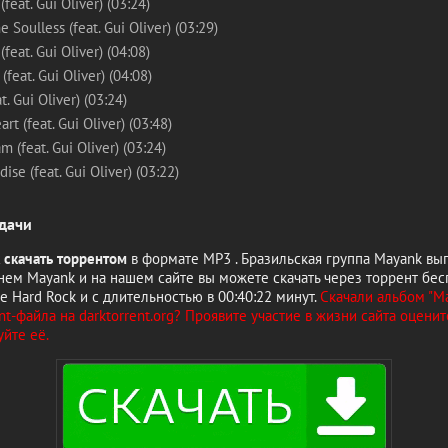
feat. Gui Oliver) (03:24)
e Soulless (feat. Gui Oliver) (03:29)
 (feat. Gui Oliver) (04:08)
(feat. Gui Oliver) (04:08)
t. Gui Oliver) (03:24)
rt (feat. Gui Oliver) (03:48)
m (feat. Gui Oliver) (03:24)
dise (feat. Gui Oliver) (03:22)
дачи
 скачать торрентом
в формате MP3 . Бразильская группа Mayank вы
нем Mayank и на нашем сайте вы можете скачать через торрент бес
е Hard Rock и с длительностью в 00:40:22 минут.
Скачали альбом "Ma
t-файла на darktorrent.org? Проявите участие в жизни сайта оценит
йте её.