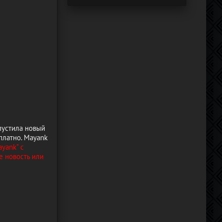
пустила новый
платно. Mayank
yank" с
е новость или