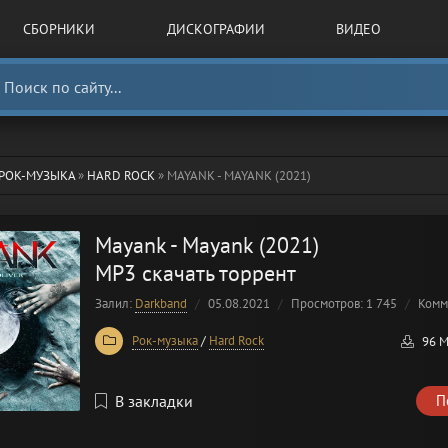
СБОРНИКИ
ДИСКОГРАФИИ
ВИДЕО
РОК-МУЗЫКА
»
HARD ROCK
» MAYANK - MAYANK (2021)
Mayank - Mayank (2021)
MP3 скачать торрент
Залил:
Darkband
05.08.2021
Просмотров: 1 745
Комм
Рок-музыка
/
Hard Rock
96 
В закладки
П