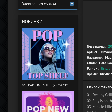
Электронная музыка
НОВИНКИ
Год выхода:
2
Артист:
Mayan
Название:
May
Стиль:
Hard Ro
Регион:
Brazil
Время:
00:40:
VA - POP - TOP SHELF (2025) MP3
Список файло
01. Destiny Calli
02. Billy is on t
03. Miracle Mile