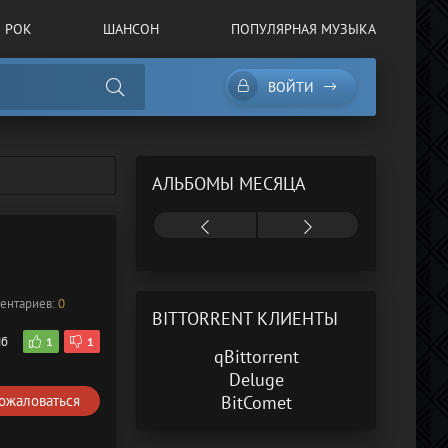
РОК
ШАНСОН
ПОПУЛЯРНАЯ МУЗЫКА
ВОЙТИ
АЛЬБОМЫ МЕСЯЦА
ентариев:
0
BITTORRENT КЛИЕНТЫ
Мб
1
1
qBittorrent
Deluge
ожаловаться
BitComet