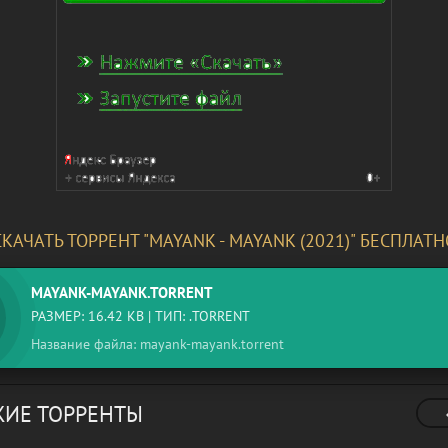
СКАЧАТЬ ТОРРЕНТ "MAYANK - MAYANK (2021)" БЕСПЛАТН
MAYANK-MAYANK.TORRENT
РАЗМЕР: 16.42 KB | ТИП: .TORRENT
Название файла: mayank-mayank.torrent
ИЕ ТОРРЕНТЫ
Brian May
(Queen) -