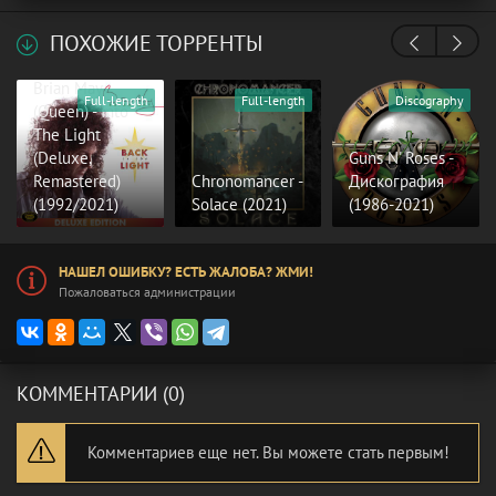
ПОХОЖИЕ ТОРРЕНТЫ
Brian May
Full-length
Full-length
Discography
(Queen) - Into
The Light
(Deluxe,
Guns N' Roses -
Remastered)
Chronomancer -
Дискография
(1992/2021)
Solace (2021)
(1986-2021)
НАШЕЛ ОШИБКУ? ЕСТЬ ЖАЛОБА? ЖМИ!
Пожаловаться администрации
КОММЕНТАРИИ (0)
Комментариев еще нет. Вы можете стать первым!