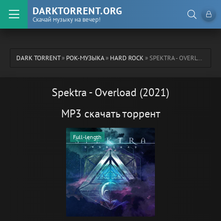
DARKTORRENT.ORG
Скачай музыку на вечер!
DARK TORRENT
»
РОК-МУЗЫКА
»
HARD ROCK
» SPEKTRA - OVERLOAD (2021)
Spektra - Overload (2021)
MP3 скачать торрент
Full-length