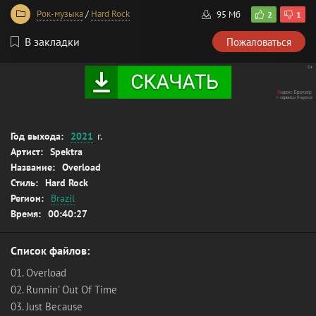
Рок-музыка
/
Hard Rock
95 Мб
2
1
В закладки
Пожаловаться
Год выхода:
2021
г.
Артист:
Spektra
Название:
Overload
Стиль:
Hard Rock
Регион:
Brazil
Время:
00:40:27
Список файлов:
01. Overload
02. Runnin' Out Of Time
03. Just Because