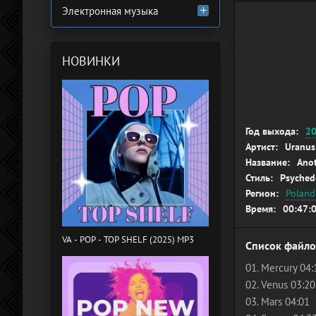
Электронная музыка
НОВИНКИ
Год выхода:
2
Артист:
Uranus
Название:
Anot
Стиль:
Psyched
Регион:
Poland
Время:
00:47:
VA - POP - TOP SHELF (2025) MP3
Список файло
01. Mercury 04:
02. Venus 03:20
03. Mars 04:01