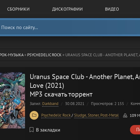
СБОРНИКИ
ДИСКОГРАФИИ
ВИДЕО
РОК-МУЗЫКА
»
PSYCHEDELIC ROCK
» URANUS SPACE CLUB - ANOTHER PLANET, ANO
Uranus Space Club - Another Planet, 
Love (2021)
MP3 скачать торрент
Залил:
Darkband
30.08.2021
Просмотров: 2 155
Комм
Psychedelic Rock
/
Sludge, Stoner, Post-Metal
109 
В закладки
П