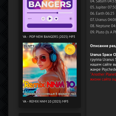
04. Saturn 04:3
05. Jupiter 07:5
06. Earth 06:25
07. Uranus 04:0
08. Neptune 04
09. Pluto (Is A 
VA - POP NEW BANGERS (2025) MP3
Описание раз
Uranus Space C
группа Uranus 
нашем сайте вы
жанре Psychede
"Another Plane
жизни сайта о
VA - REMIX NNM 10 (2025) MP3