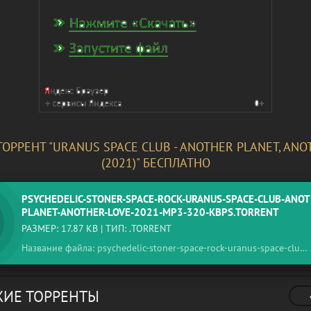
ТОРРЕНТ "URANUS SPACE CLUB - ANOTHER PLANET, ANO
(2021)" БЕСПЛАТНО
PSYCHEDELIC-STONER-SPACE-ROCK-URANUS-SPACE-CLUB-ANOT
PLANET-ANOTHER-LOVE-2021-MP3-320-KBPS.TORRENT
РАЗМЕР: 17.87 KB | ТИП: .TORRENT
Название файла: psychedelic-stoner-space-rock-uranus-space-club-another-planet-another-love-2021-mp3-320-kbps.torrent
ИЕ ТОРРЕНТЫ
Jimi Hendrix