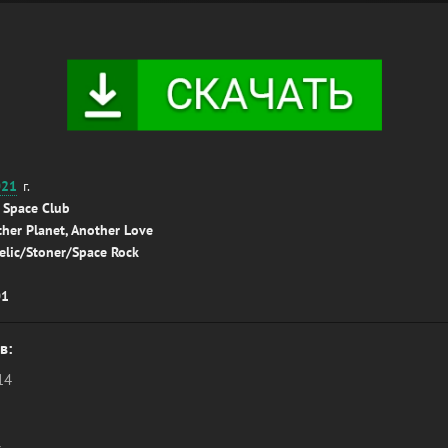
021
г.
 Space Club
her Planet, Another Love
elic/Stoner/Space Rock
01
в:
14