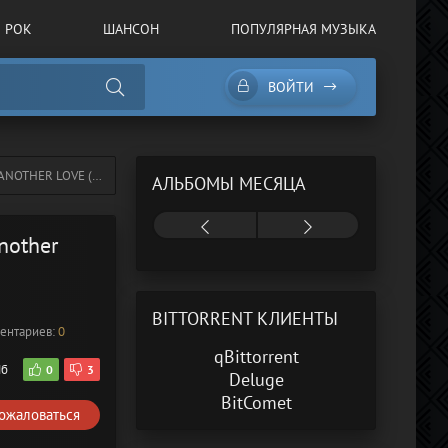
РОК
ШАНСОН
ПОПУЛЯРНАЯ МУЗЫКА
ВОЙТИ
THER LOVE (2021)
АЛЬБОМЫ МЕСЯЦА
Another
BITTORRENT КЛИЕНТЫ
ентариев:
0
qBittorrent
Мб
0
3
Deluge
BitComet
ожаловаться