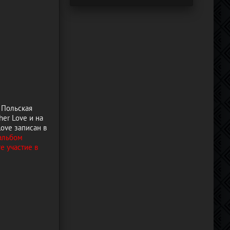
 Польская
her Love и на
Love записан в
альбом
те участие в