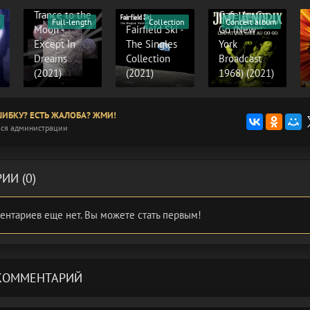
- Live At The
Trance to the
Cafe Au Go
Full-length
Collection
Concert album
Moon -
Fairfield Ski -
Go (New
Except In
The Singles
York
Dreams
Collection
Broadcast
(2021)
(2021)
1968) (2021)
ИБКУ? ЕСТЬ ЖАЛОБА? ЖМИ!
ся администрации
ИИ (0)
ентариев еще нет. Вы можете стать первым!
КОММЕНТАРИЙ