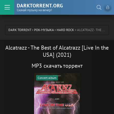
DARKTORRENT.ORG
Скачай музыку на вечер!
DARK TORRENT
»
РОК-МУЗЫКА
»
HARD ROCK
» ALCATRAZZ - THE BEST OF ALCATRAZZ [LIVE IN THE USA] (2021)
Alcatrazz - The Best of Alcatrazz [Live In the
USA] (2021)
MP3 скачать торрент
Concert album