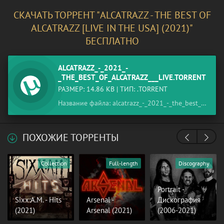
СКАЧАТЬ ТОРРЕНТ "ALCATRAZZ - THE BEST OF
ALCATRAZZ [LIVE IN THE USA] (2021)"
БЕСПЛАТНО
ALCATRAZZ_-_2021_-
_THE_BEST_OF_ALCATRAZZ___LIVE.TORRENT
РАЗМЕР: 14.86 KB | ТИП: .TORRENT
Название файла: alcatrazz_-_2021_-_the_best_of_alcatrazz___live.torrent
ПОХОЖИЕ ТОРРЕНТЫ
Collection
Full-length
Discography
Portrait -
Sixx:A.M. - Hits
Arsenal -
Дискография
(2021)
Arsenal (2021)
(2006-2021)