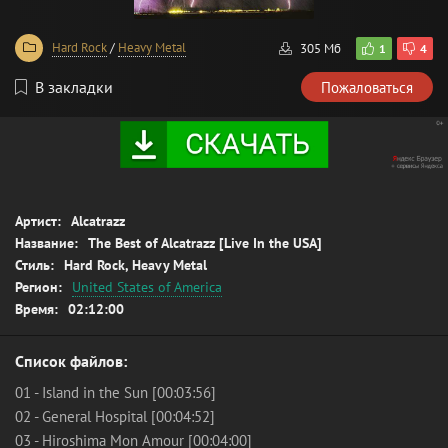
Hard Rock
/
Heavy Metal
305 Мб
1
4
В закладки
Пожаловаться
Артист:
Alcatrazz
Название:
The Best of Alcatrazz [Live In the USA]
Стиль:
Hard Rock, Heavy Metal
Регион:
United States of America
Время:
02:12:00
Список файлов:
01 - Island in the Sun [00:03:56]
02 - General Hospital [00:04:52]
03 - Hiroshima Mon Amour [00:04:00]