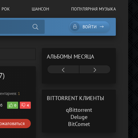
РОК
ШАНСОН
ПОПУЛЯРНАЯ МУЗЫКА
ВОЙТИ
АЛЬБОМЫ МЕСЯЦА
7)
ентариев:
1
BITTORRENT КЛИЕНТЫ
Мб
0
4
qBittorrent
Deluge
ожаловаться
BitComet