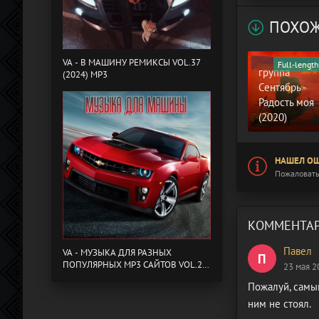
ПОХОЖ
VA - B МАШИНУ РЕМИКСЫ VOL.37
Full-length
группа
(2024) MP3
Сентябрь -
Радость моя
(2020)
НАШЕЛ ОШ
Пожаловать
КОММЕНТАР
Павел
VA - МУЗЫКА ДЛЯ РАЗНЫХ
П
ПОПУЛЯРНЫХ MP3 САЙТОВ VOL.20
23 мая 2
(2024) MP3
Пожалуй, самы
ним не стоял.