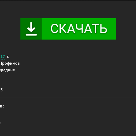
017
г.
 Трофимов
ередине
33
в:
а