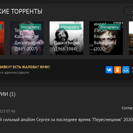
ИЕ ТОРРЕНТЫ
Григорий
Алик
Лепс - Честь
Фарбер
имею!
Discography
Discography
Discography
Татьяна
(Ошмянский)
(Песни
Кабанова -
-
Владимира
Дискография
Дискография
Высоцкого)
(1985-2007)
(1968-1984)
(2020)
ИБКУ? ЕСТЬ ЖАЛОБА? ЖМИ!
ся администрации
ИИ (1)
Согла
023 07:45
й сильный альбом Сергея за последнее время. "Пересмешник" 2020 