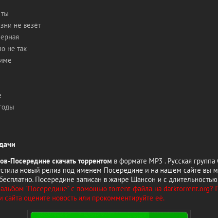
 ты
изни не везёт
шерная
ло не так
фиме
е
огоды
дачи
ов-Посередине скачать торрентом
в формате MP3 . Русская группа
стила новый релиз под именем Посередине и на нашем сайте вы м
бесплатно. Посередине записан в жанре Шансон и с длительностью 
альбом "Посередине" с помощью torrent-файла на darktorrent.org? 
и сайта оцените новость или прокомментируйте её.