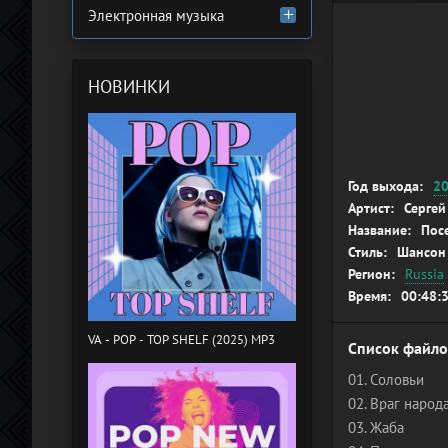
Электронная музыка
НОВИНКИ
Год выхода:
2
Артист:
Сергей
Название:
Пос
Стиль:
Шансон
Регион:
Russia
Время:
00:48:
VA - POP - TOP SHELF (2025) MP3
Список файло
01. Соловьи
02. Враг народ
03. Жаба