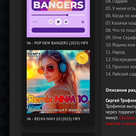
04. Падаем
05. У меня есть
06. Когда по ж
07. Казачья ко
08. Что-то пош
09. Отче Сера
VA - POP NEW BANGERS (2025) MP3
10. Родина моя
11. Народ
12. Посередин
13. Прогноз п
14. Райский сад
Описание раз
Сергей Трофим
Трофимов выпу
через торрент 
минут.
Скачали 
VA - REMIX NNM 10 (2025) MP3
участие в жизн