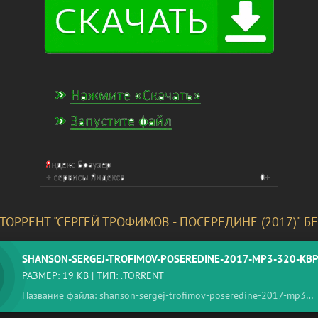
ТОРРЕНТ "СЕРГЕЙ ТРОФИМОВ - ПОСЕРЕДИНЕ (2017)" 
SHANSON-SERGEJ-TROFIMOV-POSEREDINE-2017-MP3-320-KB
РАЗМЕР: 19 KB | ТИП: .TORRENT
Название файла: shanson-sergej-trofimov-poseredine-2017-mp3-320-kbps.torrent