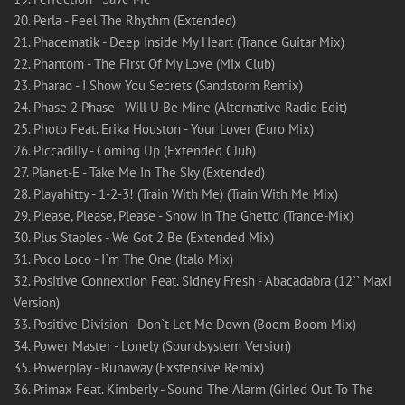
20. Perla - Feel The Rhythm (Extended)
21. Phacematik - Deep Inside My Heart (Trance Guitar Mix)
22. Phantom - The First Of My Love (Mix Club)
23. Pharao - I Show You Secrets (Sandstorm Remix)
24. Phase 2 Phase - Will U Be Mine (Alternative Radio Edit)
25. Photo Feat. Erika Houston - Your Lover (Euro Mix)
26. Piccadilly - Coming Up (Extended Club)
27. Planet-E - Take Me In The Sky (Extended)
28. Playahitty - 1-2-3! (Train With Me) (Train With Me Mix)
29. Please, Please, Please - Snow In The Ghetto (Trance-Mix)
30. Plus Staples - We Got 2 Be (Extended Mix)
31. Poco Loco - I`m The One (Italo Mix)
32. Positive Connextion Feat. Sidney Fresh - Abacadabra (12`` Maxi
Version)
33. Positive Division - Don`t Let Me Down (Boom Boom Mix)
34. Power Master - Lonely (Soundsystem Version)
35. Powerplay - Runaway (Exstensive Remix)
36. Primax Feat. Kimberly - Sound The Alarm (Girled Out To The