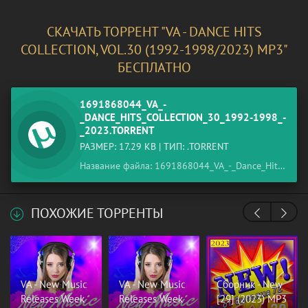
СКАЧАТЬ ТОРРЕНТ "VA - DANCE HITS
COLLECTION, VOL.30 (1992-1998/2023) MP3"
БЕСПЛАТНО
1691868044_VA_-
_DANCE_HITS_COLLECTION_30_1992-1998_-
_2023.TORRENT
РАЗМЕР: 17.29 KB | ТИП: .TORRENT
Название файла: 1691868044_VA_-_Dance_Hits_Collection_30_1992-1998_-_2023.torrent
ПОХОЖИЕ ТОРРЕНТЫ
VA - New Music
VA - New Music
Cборник - New
Releases Week
Releases Week
[29] (2023) MP3