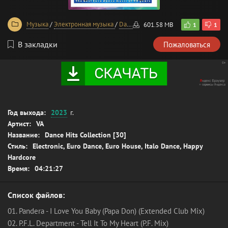
Музыка
/
Электронная музыка
/
Dance
/
House
601.58 MB
1
1
В закладки
Пожаловаться
Год выхода:
2023
г.
Артист:
VA
Название:
Dance Hits Collection [30]
Стиль:
Electronic, Euro Dance, Euro House, Italo Dance, Happy
Hardcore
Время:
04:21:27
Список файлов:
01. Pandera - I Love You Baby (Papa Don) (Extended Club Mix)
02. P.F.L. Department - Tell It To My Heart (P.F. Mix)