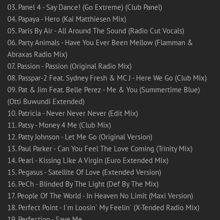
03. Panel 4 - Say Dance! (Go Extreme) (Club Panel)
04. Papaya - Hero (Kai Matthiesen Mix)
05. Paris By Air - All Around The Sound (Radio Cut Vocals)
06. Party Animals - Have You Ever Been Mellow (Flamman &
Abraxas Radio Mix)
07. Passion - Passion (Original Radio Mix)
08. Passpar-2 Feat. Sydney Fresh & MC J - Here We Go (Club Mix)
09. Pat & Jim Feat. Belle Perez - Me & You (Summertime Blue)
(Otti Buwundi Extended)
10. Patricia - Never Never Never (Edit Mix)
11. Patsy - Money 4 Me (Club Mix)
12. Patty Johnson - Let Me Go (Original Version)
13. Paul Parker - Can You Feel The Love Coming (Trinity Mix)
14. Pearl - Kissing Like A Virgin (Euro Extended Mix)
15. Pegasus - Satellite Of Love (Extended Version)
16. PeCh - Blinded By The Light (Def By The Mix)
17. People Of The World - In Heaven No Limit (Maxi Version)
18. Perfect Point - I`m Loosin` My Feelin` (X-Tended Radio Mix)
19. Perfection - Save Me