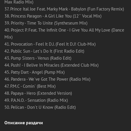
Max Radio Mix)
37. Prince Ital Joe Feat. Marky Mark - Babylon (Fun Factory Remix)
38. Princess Paragon - A Girl Like You (12`` Vocal Mix)
39. Priority - Time To Unite (Syntheseum Mix)
40. Project P. Feat. The Infinit One - I Give You All My Love (Dance
Mix)
41. Provocation - Feel It D.J. (Feel It D.J! Club-Mix)
42. Public Sun - Let`s Do It (First Radio Edit)
43. Pump Sisters - Venus (Radio Edit)
44. Push! - I Belive In Miracles (Extended Club Mix)
45. Patty Dart - Angel (Pump Mix)
46. Pandera - We`ve Got The Power (Radio Mix)
47. P.M.C - Comin` (Best Mix)
48. Papaya - Hero (Extended Version)
49. P.A.N.O. - Sensation (Radio Mix)
50. Pelican - Don`t U Know (Radio Edit)
Описание раздачи