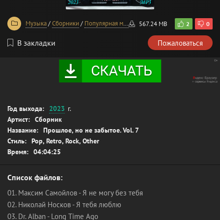
Музыка
/
Сборники
/
Популярная музыка
/
Рок-музыка
567.24 MB
2
0
В закладки
Пожаловаться
Год выхода:
2023
г.
Артист:
Сборник
Название:
Прошлое, но не забытое. Vol. 7
Стиль:
Pop, Retro, Rock, Other
Время:
04:04:25
Список файлов:
01. Максим Самойлов - Я не могу без тебя
02. Николай Носков - Я тебя люблю
03. Dr. Alban - Long Time Ago