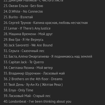
22. Дмитрий Маликов - С чистого листа
23. Океан Ельзи - Без бою
24. D.White - No Connectю
25. Burito - Взлетай
26. Сергей Трунов - Калина красная, любовь несчастная
27. Lemar - If There's Any Justice
28. Машина Времени - Мой друг
29. Виа Гра - Я Не Вернусь
30. Jack Savoretti - We Are Bound
31. Серьга - Сказочный лес
32. Баста, Алёна Омаргалиева - Я поднимаюсь над землей
33. Capitan Jack - Te Querro
34. Светлана Разина - Мой ветер
35. Владимир Шурочкин - Ласковый май
36. 2 Brothers on the 4th floor - Dreams
37. Твой День - Ху-Ан-Хэ ( Жёлтая Река )
38. Enya - Only Time
39. Ласковый Май - Старый лес
40. Londonbeat - I've been thinking about you