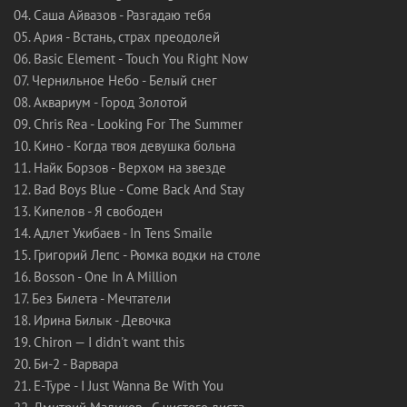
04. Саша Айвазов - Разгадаю тебя
05. Ария - Встань, страх преодолей
06. Basic Element - Touch You Right Now
07. Чернильное Небо - Белый снег
08. Аквариум - Город Золотой
09. Chris Rea - Looking For The Summer
10. Кино - Когда твоя девушка больна
11. Найк Борзов - Верхом на звезде
12. Bad Boys Blue - Come Back And Stay
13. Кипелов - Я свободен
14. Адлет Укибаев - In Tens Smaile
15. Григорий Лепс - Рюмка водки на столе
16. Bosson - One In A Million
17. Без Билета - Мечтатели
18. Ирина Билык - Девочка
19. Chiron — I didn't want this
20. Би-2 - Варвара
21. E-Type - I Just Wanna Be With You