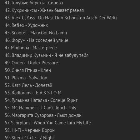
41. Голубые береты - Синева
42. Кукрыниксы - Жизнь бывает разная
43. Alex C, Yass - Du Hast Den Schоnsten Arsch Der Weltt
44. Reflex - Художник
45. Scooter - Mary Got No Lamb
46. Форум - На соседней улице
47. Madonna - Masterpiece
48. Владимир Кузьмин - Я не забуду тебя
49. Queen - Under Pressure
50. Синяя Птица - Клён
51. Plazma - Salvation
52. Катя Лель - Долетай
53. Radiorama - E A S S I O M
54. Гулькина Наталья - Солнце Горит
55. MC Hammer - U Can't Touch This
56. Маргарита Суворова - Льют дожди
57. Scorpions - When You Came Into My Life
58. Hi-Fi - Черный Ворон
59. Silent Circle - 2 Night