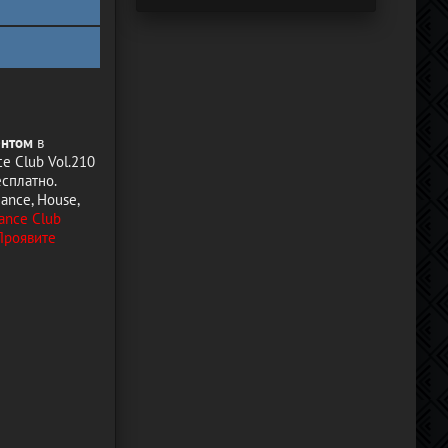
ентом
в
e Club Vol.210
сплатно.
ance, House,
ance Club
 Проявите