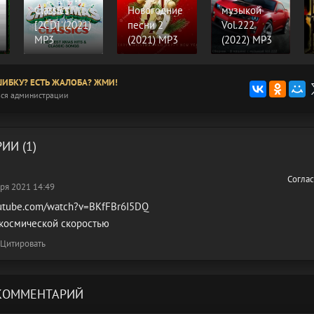
Classics
Новогодние
музыкой
[2CD] (2021)
песни 2
Vol.222
MP3
(2021) MP3
(2022) MP3
ИБКУ? ЕСТЬ ЖАЛОБА? ЖМИ!
ся администрации
ИИ (1)
Согла
ря 2021 14:49
outube.com/watch?v=BKfFBr6I5DQ
 космической скоростью
Цитировать
КОММЕНТАРИЙ