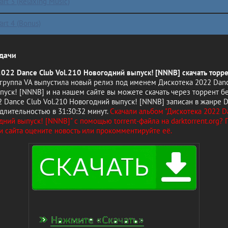
art 3 (Relaxing Music)
art 4 (Bonus)
дачи
2022 Dance Club Vol.210 Новогодний выпуск! [NNNB] скачать торр
 группа VA выпустила новый релиз под именем Дискотека 2022 Danc
уск! [NNNB] и на нашем сайте вы можете скачать через торрент бе
 Dance Club Vol.210 Новогодний выпуск! [NNNB] записан в жанре D
с длительностью в 31:30:32 минут.
Скачали альбом "Дискотека 2022 D
дний выпуск! [NNNB]" с помощью torrent-файла на darktorrent.org?
и сайта оцените новость или прокомментируйте её.