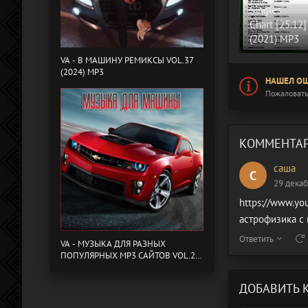
Singles
Chart [25.12]
(2021) MP3
VA - B МАШИНУ РЕМИКСЫ VOL.37
(2024) MP3
НАШЕЛ ОШ
Пожаловать
КОММЕНТАР
саша
С
29 декаб
https://www.y
астрофизика с
Ответить
VA - МУЗЫКА ДЛЯ РАЗНЫХ
ПОПУЛЯРНЫХ MP3 САЙТОВ VOL.20
(2024) MP3
ДОБАВИТЬ 