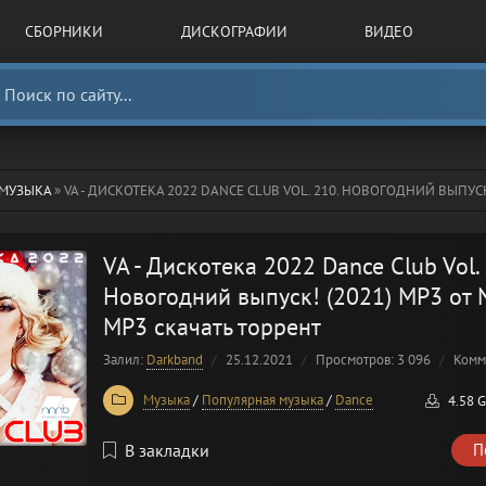
СБОРНИКИ
ДИСКОГРАФИИ
ВИДЕО
МУЗЫКА
» VA - ДИСКОТЕКА 2022 DANCE CLUB VOL. 210. НОВОГОДНИЙ ВЫПУСК! (20
VA - Дискотека 2022 Dance Club Vol. 
Новогодний выпуск! (2021) MP3 от
MP3 скачать торрент
Залил:
Darkband
25.12.2021
Просмотров: 3 096
Комм
Музыка
/
Популярная музыка
/
Dance
4.58 
В закладки
П