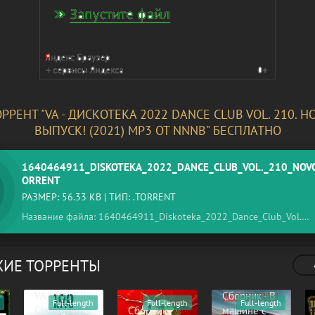
ОРРЕНТ "VA - ДИСКОТЕКА 2022 DANCE CLUB VOL. 210. 
ВЫПУСК! (2021) MP3 ОТ NNNB" БЕСПЛАТНО
1640464911_DISKOTEKA_2022_DANCE_CLUB_VOL._210_NOVO
ORRENT
РАЗМЕР: 56.33 KB | ТИП: .TORRENT
Название файла: 1640464911_Diskoteka_2022_Dance_Club_Vol._210_Novogodnij_v.torrent
ИЕ ТОРРЕНТЫ
VA - 100 Hits:
Сборник - В
Full-length
Full-length
Full-length
Christmas
Сборник -
машине с