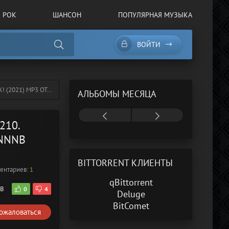
РОК
ШАНСОН
ПОПУЛЯРНАЯ МУЗЫКА
ВОЙТИ
21) MP3 ОТ NNNB
АЛЬБОМЫ МЕСЯЦА
210.
 NNNB
BITTORRENT КЛИЕНТЫ
ентариев:
1
qBittorrent
GB
0
4
Deluge
BitComet
ожаловаться