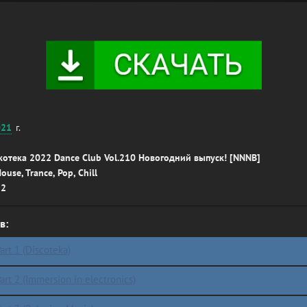
021
г.
котека 2022 Dance Club Vol.210 Новогодний выпуск! [NNNB]
ouse, Trance, Pop, Chill
32
в:
art 1 (Discoteka)
art 2 (Immersion in electronics)