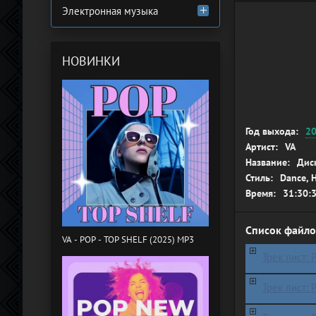
Электронная музыка
НОВИНКИ
Год выхода:
2
Артист:
VA
Название:
Дис
Стиль:
Dance, H
Время:
31:30:
Список файло
VA - POP - TOP SHELF (2025) MP3
Трек лист: P
Трек лист: P