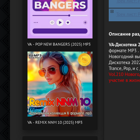
Трек лист: P
Трек лист: P
Описание раз
VA-Дискотека 
VA - POP NEW BANGERS (2025) MP3
формате MP3 .
Новогодний вып
Дискотека 2022
Trance, Pop, и 
Vol.210 Нового
участие в жизн
VA - REMIX NNM 10 (2025) MP3