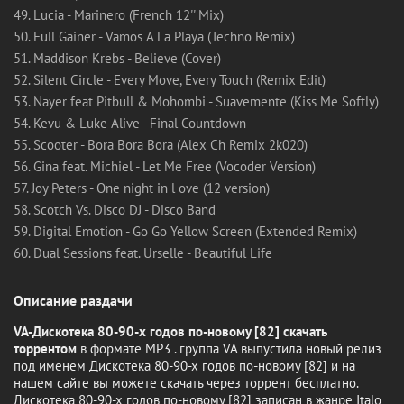
49. Lucia - Marinero (French 12'' Mix)
50. Full Gainer - Vamos A La Playa (Techno Remix)
51. Maddison Krebs - Believe (Cover)
52. Silent Circle - Every Move, Every Touch (Remix Edit)
53. Nayer feat Pitbull & Mohombi - Suavemente (Kiss Me Softly)
54. Kevu & Luke Alive - Final Countdown
55. Scooter - Bora Bora Bora (Alex Ch Remix 2k020)
56. Gina feat. Michiel - Let Me Free (Vocoder Version)
57. Joy Peters - One night in l ove (12 version)
58. Scotch Vs. Disco DJ - Disco Band
59. Digital Emotion - Go Go Yellow Screen (Extended Remix)
60. Dual Sessions feat. Urselle - Beautiful Life
Описание раздачи
VA-Дискотека 80-90-х годов по-новому [82] скачать
торрентом
в формате MP3 . группа VA выпустила новый релиз
под именем Дискотека 80-90-х годов по-новому [82] и на
нашем сайте вы можете скачать через торрент бесплатно.
Дискотека 80-90-х годов по-новому [82] записан в жанре Italo