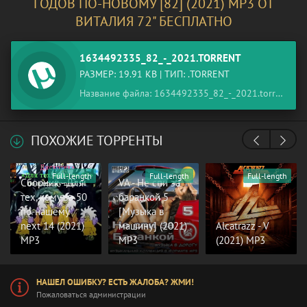
ГОДОВ ПО-НОВОМУ [82] (2021) MP3 ОТ
ВИТАЛИЯ 72" БЕСПЛАТНО
1634492335_82_-_2021.TORRENT
РАЗМЕР: 19.91 KB | ТИП: .TORRENT
Название файла: 1634492335_82_-_2021.torrent
ПОХОЖИЕ ТОРРЕНТЫ
Full-length
Full-length
Full-length
Сборник - Для
VA - Не спи за
тех, кому за 50
баранкой 5
по-нашему
[Музыка в
next 14 (2021)
машину] (2021)
Alcatrazz - V
MP3
MP3
(2021) MP3
НАШЕЛ ОШИБКУ? ЕСТЬ ЖАЛОБА? ЖМИ!
Пожаловаться администрации