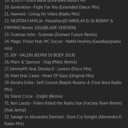
19. Scotch - Disco Band (Extended Album Ver
20. Generation - Fight For You (Extended Dance Mix)
21. Naxwell - Living On Video (Radio Mix)
22. NEOTON FAMILIA - Marathon(DJ NIKOLAY-D, DJ RONNY &
FIRMINO Remix 2016(BLADE VERSION)
23. Scatman John - Scatman (Domani Future Remix)
24. Magic Vision feat. MC Soccer - NaNA HeyHey (Goodbye)(radio
mix)
25. JOY - VALERI (REMIX DJ BODY 2018)
26. Marx & Spencer - Stay (Matiz Remix)
27. JohnnyM5 feat. DeeJay D - Loreen (Disco Mix)
28. Mart feat. Casey - Heart Of Glass (Original Mix)
29. Kendra Erika - Self Control (Ralphi Rosario & Erick Ibiza Radio
Mix)
30. Silent Circle - 2night (Remix)
31. Ken Laszlo - Video Killed the Radio Star (Factory Team Remix)
[feat. Jenny]
32. Savage vs Alexandra Damiani - Dont Cry Tonight (Alexandra D
Radio Mix)