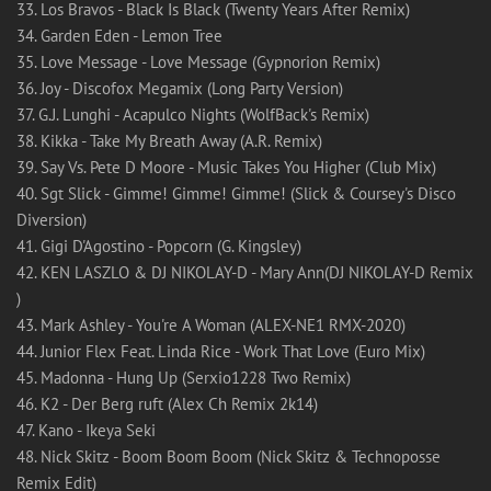
33. Los Bravos - Black Is Black (Twenty Years After Remix)
34. Garden Eden - Lemon Tree
35. Love Message - Love Message (Gypnorion Remix)
36. Joy - Discofox Megamix (Long Party Version)
37. G.J. Lunghi - Acapulco Nights (WolfBack's Remix)
38. Kikka - Take My Breath Away (A.R. Remix)
39. Say Vs. Pete D Moore - Music Takes You Higher (Club Mix)
40. Sgt Slick - Gimme! Gimme! Gimme! (Slick & Coursey's Disco
Diversion)
41. Gigi D'Agostino - Popcorn (G. Kingsley)
42. KEN LASZLO & DJ NIKOLAY-D - Mary Ann(DJ NIKOLAY-D Remix
)
43. Mark Ashley - You're A Woman (ALEX-NE1 RMX-2020)
44. Junior Flex Feat. Linda Rice - Work That Love (Euro Mix)
45. Madonna - Hung Up (Serxio1228 Two Remix)
46. K2 - Der Berg ruft (Alex Ch Remix 2k14)
47. Kano - Ikeya Seki
48. Nick Skitz - Boom Boom Boom (Nick Skitz & Technoposse
Remix Edit)