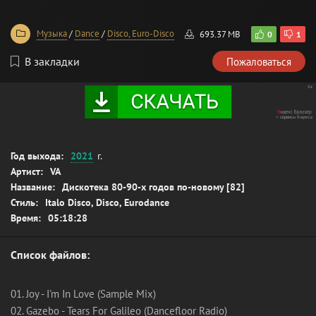
Музыка
/
Dance
/
Disco, Euro-Disco
693.37 MB
0
1
В закладки
Пожаловаться
Год выхода:
2021
г.
Артист:
VA
Название:
Дискотека 80-90-х годов по-новому [82]
Стиль:
Italo Disco, Disco, Eurodance
Время:
05:18:28
Список файлов:
01. Joy - I'm In Love (Sample Mix)
02. Gazebo - Tears For Galileo (Dancefloor Radio)