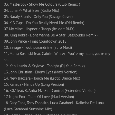
03. Masterboy - Show Me Colours (Club Remix )
04. Luna P - What Ever (Radio Mix)
05. Nataly Startis - Only You (Savage Cover)
06. K.B.Caps - Do You Really Need Me (DM Remix)
07. My Mine - Hypnotic Tango (Re-edit RMX)
08. King Kobra - Dont Wanna Be A Star (Basslouder Remix)
09. John Vince - Final Countdown 2018
10. Savage - Twothousandnine (Euro Maxi)
11. Marta Rosinski feat. Gabriel Winter - You're my heart, you're my
soul
12. Ken Laszlo & Stylove - Tonight (Dj Yela Remix)
13. John Christian - Ebony Eyes (Maxi Version)
14. New Baccara - Touch Me (Erotic Dance Mix)
15. Kanada - Hands Up (Long Version)
16. K07 feat. B. Anita M. - Self Control (Extended Version)
17. Night Fox - Tears Of Love (Maxi Version)
18. Gary Caos, Tony Esposito, Luca Garaboni - Kalimba De Luna
(Luca Garaboni Sunshine Mix)