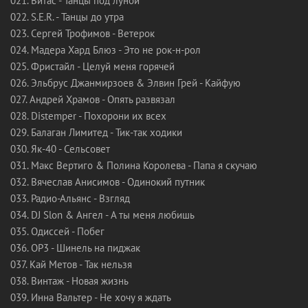
021. Витас - Танцы под луной
022. S.E.R. - Танцы до утра
023. Сергей Трофимов - Ветерок
024. Мадера Хард Блюз - Это не рок-н-рол
025. Фристайл - Целуй меня горячей
026. Эльбрус Джанмирзоев & Элвин Грей - Кайфую
027. Андрей Храмов - Опять развязал
028. Distemper - Похорони их всех
029. Балаган Лимитед - Тик-так ходики
030. Як-40 - Сельсовет
031. Макс Вертиго & Полина Королева - Папа я скучаю
032. Вячеслав Анисимов - Одинокий путник
033. Радио-Альянс - Взгляд
034. DJ Slon & Ангел - А ты меня любишь
035. Одиссей - Побег
036. OP3 - Шинель на пиджак
037. Кай Метов - Так нельзя
038. Винтаж - Новая жизнь
039. Инна Вальтер - Не хочу я ждать