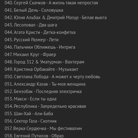
040. Сергей Скачков - А жизнь такая непростая
041. Белый День - Соловушка
042. Юлия Альбах & Дмитрий Мазур - Белая вьюга
043. Лесоповал - Два шага
044. Агата Кристи - Детка-конфетка
045. Русский Размер - Лети
046. Пальчики Оближешь - Интрига
047. Михаил Круг - Фраер
048. Город 312 & Уматурман - Вахтерам
049. Кристина Орбакайте - Mузыкант
050. Светлана Лобода - А может к черту любовь
051. Александр Казак - Ты-моя женщина
052. Бензобак - Последняя электричка
053. Макси - Если ты одна
054. Республика - Запредельно красивая
055. Шан-Хай - Али-Баба
056. Сектор Газа - Скотник
057. Верка Сердючка - Мы фестивалим
058. Евгений Путилов - Образ