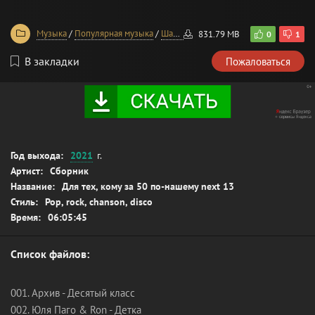
Музыка
/
Популярная музыка
/
Шансон
/
Сборники
831.79 MB
0
1
В закладки
Пожаловаться
Год выхода:
2021
г.
Артист:
Сборник
Название:
Для тех, кому за 50 по-нашему next 13
Стиль:
Pop, rock, chanson, disco
Время:
06:05:45
Список файлов:
001. Архив - Десятый класс
002. Юля Паго & Ron - Детка