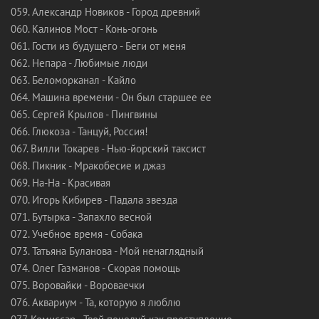
059. Александр Новиков - Город древний
060. Калинов Мост - Конь-огонь
061. Гости из будущего - Беги от меня
062. Непара - Любимые люди
063. Беломорканал - Кайло
064. Машина времени - Он был старшее ее
065. Сергей Крылов - Пингвины
066. Глюкоза - Танцуй, Россия!
067. Вилли Токарев - Нью-йорский таксист
068. Пикник - Мракобесие и джаз
069. На-На - Красивая
070. Игорь Кибирев - Падала звезда
071. Бутырка - Запахло весной
072. Учебное время - Собака
073. Татьяна Буланова - Мой ненаглядный
074. Олег Газманов - Скорая помощь
075. Воровайки - Вороваечки
076. Аквариум - Та, которую я люблю