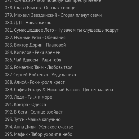
077. Комиссар - Твой поцелуй как преступление
078. Слава Благов - Она как солнце
079. Михаил Звездинский - Сгорая плачут свечи
080. ДДТ - Новая жизнь
081. Сумасшедшее Лето - Ну зачем ты слушаешь подруг
082. Нужный Ритм - Обещания
083. Виктор Дорин - Плановой
084. Кипелов - Реки времён
085. Чай Вдвоем - Ради тебя
086. Романтик Тайм - Любовь твоя
087. Сергей Войтенко - Уеду далеко
088. АлисА - Рок-н-ролл крест
089. София Ротару & Николай Басков - Цветет малина
090. Леди - Ты, я и море
091. Контра - Одесса
092. В бега - Солнце взойдёт
093. Тутси - Чашка капучино
094. Анна Диди - Женское счастье
095. Мафик - Табор уходит в небо