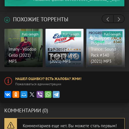
ПОХОЖИЕ ТОРРЕНТЫ
Full-length
Full-length
Full-length
VA - Beatport
VA - Europa
Progressive
Imany - Voodoo
Plus: ЕвроХит
Trance: Sound
Cello (2021)
Топ 40 [03.09]
Pack #340
MP3
(2021) MP3
(2021) MP3
НАШЕЛ ОШИБКУ? ЕСТЬ ЖАЛОБА? ЖМИ!
Пожаловаться администрации
КОММЕНТАРИИ (0)
Комментариев еще нет. Вы можете стать первым!