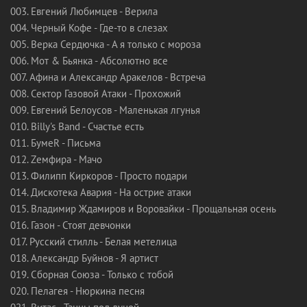
003. Евгений Любимцев - Верила
004. Черный Кофе - Где-то в слезах
005. Верка Сердючка - А я только с мороза
006. Мот & Бьянка - Абсолютно все
007. Афина и Александр Аракелов - Встреча
008. Сектор Газовой Атаки - Прохожий
009. Евгений Белоусов - Маленькая лгунья
010. Billy's Band - Счастье есть
011. БумеR - Письма
012. Zемфира - Мачо
013. Филипп Киркоров - Просто подари
014. Дискотека Авария - На острие атаки
015. Владимир Ждамиров и Воровайки - Прощальная осень
016. Газон - Стоят девчонки
017. Русский стилль - Белая метелица
018. Александр Буйнов - Я артист
019. Сборная Союза - Только с тобой
020. Пелагея - Нюркина песня