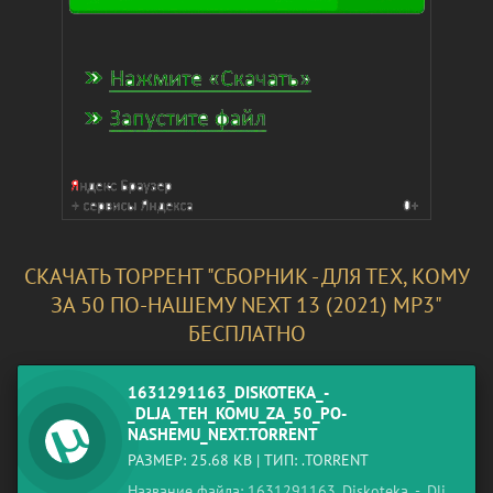
СКАЧАТЬ ТОРРЕНТ "СБОРНИК - ДЛЯ ТЕХ, КОМУ
ЗА 50 ПО-НАШЕМУ NEXT 13 (2021) MP3"
БЕСПЛАТНО
1631291163_DISKOTEKA_-
_DLJA_TEH_KOMU_ZA_50_PO-
NASHEMU_NEXT.TORRENT
РАЗМЕР: 25.68 KB | ТИП: .TORRENT
Название файла: 1631291163_Diskoteka_-_Dlja_teh_komu_za_50_po-nashemu_next.torrent