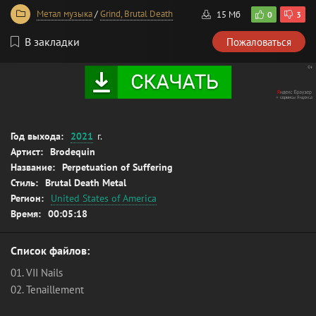
Метал музыка
/
Grind, Brutal Death
15 Мб
0
3
В закладки
Пожаловаться
Год выхода:
2021
г.
Артист:
Brodequin
Название:
Perpetuation of Suffering
Стиль:
Brutal Death Metal
Регион:
United States of America
Время:
00:05:18
Список файлов:
01. VII Nails
02. Tenaillement