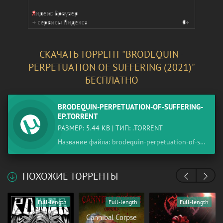
СКАЧАТЬ ТОРРЕНТ "BRODEQUIN -
PERPETUATION OF SUFFERING (2021)"
БЕСПЛАТНО
BRODEQUIN-PERPETUATION-OF-SUFFERING-
EP.TORRENT
РАЗМЕР: 5.44 KB | ТИП: .TORRENT
Название файла: brodequin-perpetuation-of-suffering-ep.torrent
ПОХОЖИЕ ТОРРЕНТЫ
Full-length
Full-length
Full-length
Cannibal Corpse