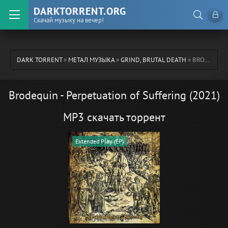
DARKTORRENT.ORG
Скачай музыку на вечер!
DARK TORRENT
»
МЕТАЛ МУЗЫКА
»
GRIND, BRUTAL DEATH
» BRODEQUIN - PERPETUATION OF SUFFERING (2021)
Brodequin - Perpetuation of Suffering (2021)
MP3 скачать торрент
Extended Play (EP)