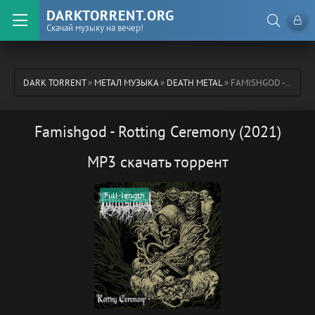
DARKTORRENT.ORG
Скачай музыку на вечер!
DARK TORRENT
»
МЕТАЛ МУЗЫКА
»
DEATH METAL
» FAMISHGOD - ROTTING CEREMONY (2021)
Famishgod - Rotting Ceremony (2021)
MP3 скачать торрент
Full-length