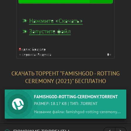
СКАЧАТЬ ТОРРЕНТ "FAMISHGOD - ROTTING
CEREMONY (2021)" БЕСПЛАТНО
FAMISHGOD-ROTTING-CEREMONY.TORRENT
РАЗМЕР: 18.17 KB | ТИП: .TORRENT
Название файла: famishgod-rotting-ceremony.torrent