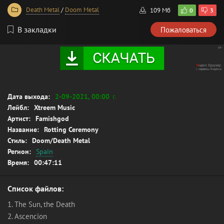
Death Metal
/
Doom Metal
109 Мб
0
3
В закладки
Пожаловаться
Дата выхода:
2-09-2021, 00:00
г.
Лейбл:
Xtreem Music
Артист:
Famishgod
Название:
Rotting Ceremony
Стиль:
Doom/Death Metal
Регион:
Spain
Время:
00:47:11
Список файлов:
1. The Sun, the Death
2. Ascencion