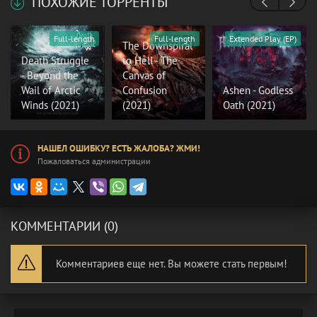
ПОХОЖИЕ ТОРРЕНТЫ
Full-length
Full-length
Extended Play (EP)
The Downspiral
Death Struggle
to Hell - The
- Beyond the
Canvas of
Wail of Arctic
Confusion
Ashen - Godless
Winds (2021)
(2021)
Oath (2021)
НАШЕЛ ОШИБКУ? ЕСТЬ ЖАЛОБА? ЖМИ!
Пожаловаться администрации
КОММЕНТАРИИ (0)
Комментариев еще нет. Вы можете стать первым!