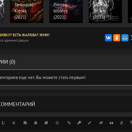
Tankograd -
Pierres
Satanas
Klęska
brûlées
Tecum
(2021)
(2021)
(2021)
ИБКУ? ЕСТЬ ЖАЛОБА? ЖМИ!
ся администрации
ИИ (0)
ентариев еще нет. Вы можете стать первым!
КОММЕНТАРИЙ