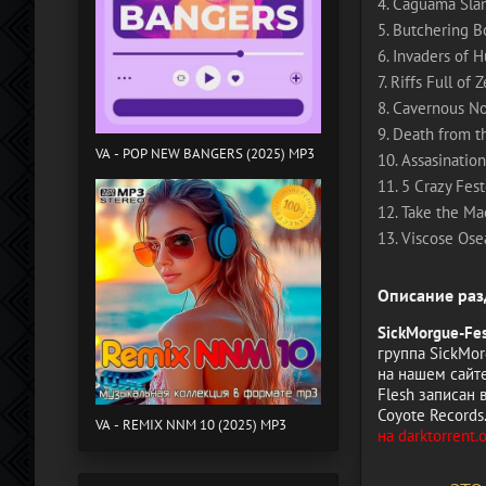
4. Caguama Sla
5. Butchering B
6. Invaders of 
7. Riffs Full of 
8. Cavernous No
9. Death from t
VA - POP NEW BANGERS (2025) MP3
10. Assasinatio
11. 5 Crazy Fes
12. Take the M
13. Viscose Ose
Описание раз
SickMorgue-Fes
группа SickMor
на нашем сайте
Flesh записан
Coyote Records.
VA - REMIX NNM 10 (2025) MP3
на darktorrent