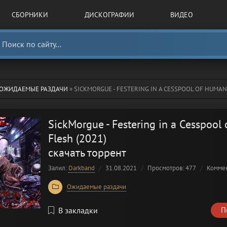
СБОРНИКИ
ДИСКОГРАФИИ
ВИДЕО
ОЖИДАЕМЫЕ РАЗДАЧИ
» SICKMORGUE - FESTERING IN A CESSPOOL OF HUMAN
SickMorgue - Festering in a Cesspool
Flesh (2021)
скачать торрент
Залил:
Darkband
31.08.2021
Просмотров: 477
Комме
Ожидаемые раздачи
В закладки
П