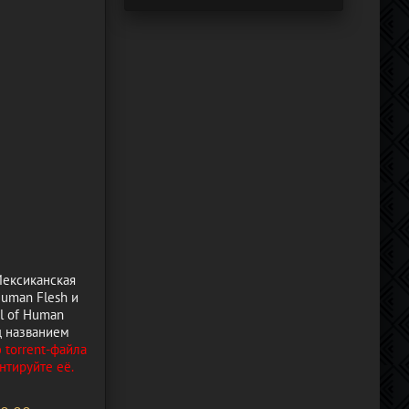
Мексиканская
Human Flesh и
ol of Human
д названием
 torrent-файла
нтируйте её.