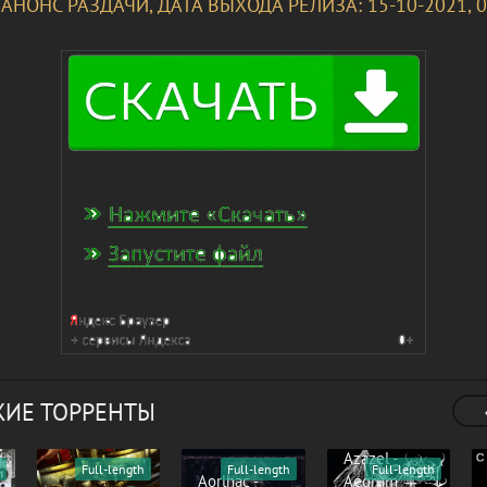
 АНОНС РАЗДАЧИ, ДАТА ВЫХОДА РЕЛИЗА: 15-10-2021, 0
ИЕ ТОРРЕНТЫ
Azazel -
Full-length
Full-length
Full-length
Aorlhac -
Aegrum