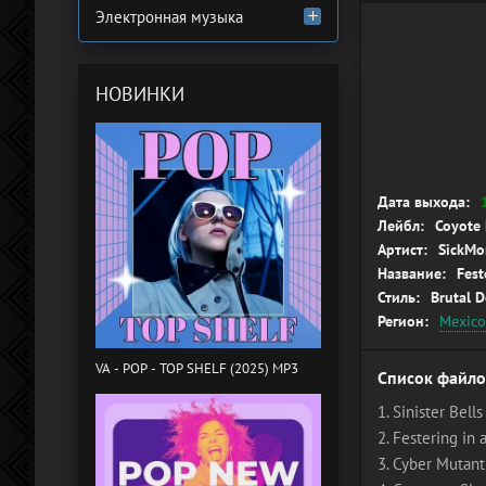
Электронная музыка
НОВИНКИ
Дата выхода:
Лейбл:
Coyote 
Артист:
SickMo
Название:
Fest
Стиль:
Brutal 
Регион:
Mexico
VA - POP - TOP SHELF (2025) MP3
Список файло
1. Sinister Bells
2. Festering in
3. Cyber Mutant