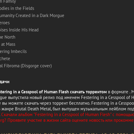
m Family
odies in the Fields
Humanity Created in a Dark Morgue
Zeroes
ises Inside His Head
he North
n at Mass
tering Imbecils
achete
al Fibroma (Disgorge cover)
дачи
tering in a Cesspool of Human Flesh скачать торрентом
в формате . 
gue выпустила новый релиз под именем Festering in a Cesspool of 
 вы можете скачать через торрент бесплатно. Festering in a Cesspo
 в жанре Brutal Death Metal, был выпущен музыкальным лейблом по
Скачали альбом "Festering in a Cesspool of Human Flesh" с помощью
.org? Проявите участие в жизни сайта оцените новость или прокомме