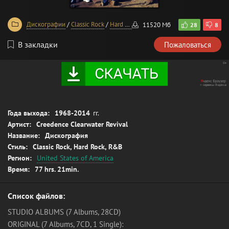
Дискографии
/
Classic Rock
/
Hard Rock
11520 Мб
28
8
В закладки
Пожаловаться
Года выхода:
1968-2014
гг.
Артист:
Creedence Clearwater Revival
Название:
Дискография
Стиль:
Classic Rock, Hard Rock, R&B
Регион:
United States of America
Время:
77 hrs. 21min.
Список файлов:
STUDIO ALBUMS (7 Albums, 28CD)
ORIGINAL (7 Albums, 7CD, 1 Single):