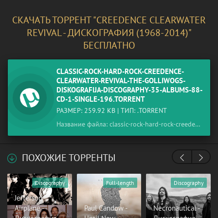
СКАЧАТЬ ТОРРЕНТ "CREEDENCE CLEARWATER
REVIVAL - ДИСКОГРАФИЯ (1968-2014)"
БЕСПЛАТНО
CLASSIC-ROCK-HARD-ROCK-CREEDENCE-
CLEARWATER-REVIVAL-THE-GOLLIWOGS-
DISKOGRAFIJA-DISCOGRAPHY-35-ALBUMS-88-
CD-1-SINGLE-196.TORRENT
РАЗМЕР: 259.92 KB | ТИП: .TORRENT
Название файла: classic-rock-hard-rock-creedence-clearwater-revival-the-golliwogs-diskografija-discography-35-albums-88-cd-1-single-196.torrent
ПОХОЖИЕ ТОРРЕНТЫ
Discography
Full-length
Discography
Jefferson
Airplane -
Paul Candow -
Necronautical -