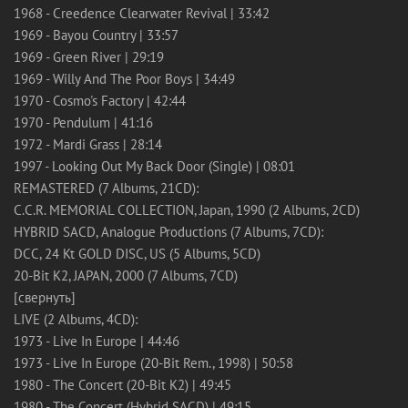
1968 - Creedence Clearwater Revival | 33:42
1969 - Bayou Country | 33:57
1969 - Green River | 29:19
1969 - Willy And The Poor Boys | 34:49
1970 - Cosmo's Factory | 42:44
1970 - Pendulum | 41:16
1972 - Mardi Grass | 28:14
1997 - Looking Out My Back Door (Single) | 08:01
REMASTERED (7 Albums, 21CD):
C.C.R. MEMORIAL COLLECTION, Japan, 1990 (2 Albums, 2CD)
HYBRID SACD, Analogue Productions (7 Albums, 7CD):
DCC, 24 Kt GOLD DISC, US (5 Albums, 5CD)
20-Bit K2, JAPAN, 2000 (7 Albums, 7CD)
[свернуть]
LIVE (2 Albums, 4CD):
1973 - Live In Europe | 44:46
1973 - Live In Europe (20-Bit Rem., 1998) | 50:58
1980 - The Concert (20-Bit K2) | 49:45
1980 - The Concert (Hybrid SACD) | 49:15