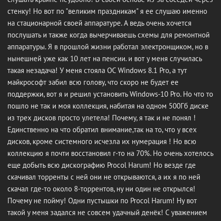
стенку! Но вот по "великим праздникам" я ее слушаю именно
на стационарной своей аппаратуре. А ведь очень хочется
послушать и также когда вычерчиваешь схемы для ремонтной
аппаратуры. Я в прошлой жизни работал электронщиком, но в
нынешней уже как 10 лет на пенсии. и вот у меня случилась
такая незадача! У меня стояла ОС Windows 8.1 Pro, а тут
майкрософт забил всю голову, что скоро не будет ее
поддержки, вот я и решил установить Windows-10 Pro. Но что то
пошло не так и моя коллекция, набитая на одном 500Гб диске
из трех дисков просто улетела! Почему, я так и не понял !
Единственно на что обратил внимание,так на то, что у всех
дисков, кроме системного исчезла их нумерация ! Но всю
коллекцию я почти восстановил г-то на 70%. Но очень хотелось
еще добыть всю дискографию Procol Harum! Но везде где
скачивал торренты с ней они не открываются, а их я по ней
скачал где-то около 8-торрентов, ну ни один не открылся!
Почему не пойму! Одни пустышки по Procol Harum! Ну вот
такой у меня задался не совсем удачный денёк! С уважением