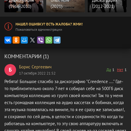
Дискография
Until Now
Дискография
(1966-2010)
(2021)
(2012-2021)
НАШЕЛ ОШИБКУ? ЕСТЬ ЖАЛОБА? ЖМИ!
Пожаловаться администрации
КОММЕНТАРИИ (1)
Борис Сергеевич
Б
Да
1
Нет
1
17 октября 2022 21:52
Ребята! Большое спасибо за дискографию "Creedence ...." Где-
то приблизительно около 7-лет я собирал себе на 500Гб диск
компьютера коллекцию из групп своей юности! Так то у меня
есть громадная коллекция на аудио кассетах и бобинах, когда
эта музыка появлялась на виниле, то я ее сразу же записывал!,
и сохранил по сей день, в целости и сохранности Но когда ты
работаешь на компьютере, то эту свою аппаратуру включать и
слушать крайне неудобно! В своей основе из-за соседей через