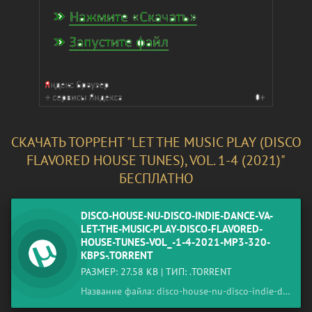
СКАЧАТЬ ТОРРЕНТ "LET THE MUSIC PLAY (DISCO
FLAVORED HOUSE TUNES), VOL. 1-4 (2021)"
БЕСПЛАТНО
DISCO-HOUSE-NU-DISCO-INDIE-DANCE-VA-
LET-THE-MUSIC-PLAY-DISCO-FLAVORED-
HOUSE-TUNES-VOL_-1-4-2021-MP3-320-
KBPS-.TORRENT
РАЗМЕР: 27.58 KB | ТИП: .TORRENT
Название файла: disco-house-nu-disco-indie-dance-va-let-the-music-play-disco-flavored-house-tunes-vol_-1-4-2021-mp3-320-kbps-.torrent