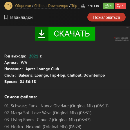
Сборники
/
Chillout, Downtempo
/
Trip Hop, Abstract Hip-Hop
270 Мб
1
1
В закладки
Пожаловаться
Год выхода:
2021
г.
Артист:
V/A
Название:
Apres Lounge Club
Стиль:
Balearic, Lounge, Trip-Hop, Chillout, Downtempo
Время:
01:56:58
Список файлов:
01. Schwarz; Funk - Nunca Olvidare (Original Mix) (06:11)
02. Marga Sol - Love Wave (Original Mix) (03:31)
03. Living Room - Cloud 7 (Original Mix) (03:47)
04. Florito - Nokondi (Original Mix) (06:24)