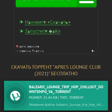
СКАЧАТЬ ТОРРЕНТ "APRES LOUNGE CLUB
(2021)" БЕСПЛАТНО
BALEARIC_LOUNGE_TRIP_HOP_CHILLOUT_DO
WNTEMPO_VA_.TORRENT
РАЗМЕР: 25.44 KB | ТИП: .TORRENT
Название файла: balearic_lounge_trip_hop_chillout_downtempo_va_.torrent