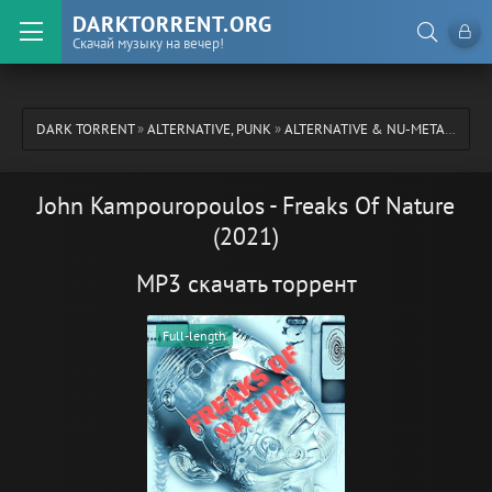
DARKTORRENT.ORG
Скачай музыку на вечер!
DARK TORRENT
»
ALTERNATIVE, PUNK
»
ALTERNATIVE & NU-METAL
» JOH
John Kampouropoulos - Freaks Of Nature
(2021)
MP3 скачать торрент
Full-length