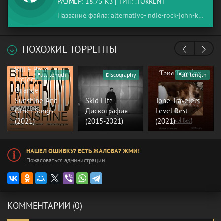
РАЗМЕР: 18.75 KB | ТИП: .TORRENT
Название файла: alternative-indie-rock-john-kampouropoulos-freaks-of-nature-2021-mp3-320-kbps.torrent
ПОХОЖИЕ ТОРРЕНТЫ
Bill E Boyd
Full-length
Discography
Full-length
Project -
Or'ange
Sunshine And
Skid Life -
Tone Travelers -
Other Songs
Дискография
Level Best
(2021)
(2015-2021)
(2021)
НАШЕЛ ОШИБКУ? ЕСТЬ ЖАЛОБА? ЖМИ!
Пожаловаться администрации
КОММЕНТАРИИ (0)