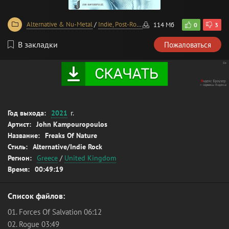
Alternative & Nu-Metal
/
Indie, Post-Rock, Post-Punk
114 Мб
0
3
В закладки
Пожаловаться
Год выхода:
2021
г.
Артист:
John Kampouropoulos
Название:
Freaks Of Nature
Стиль:
Alternative/Indie Rock
Регион:
Greece
/
United Kingdom
Время:
00:49:19
Список файлов:
01. Forces Of Salvation 06:12
02. Rogue 03:49